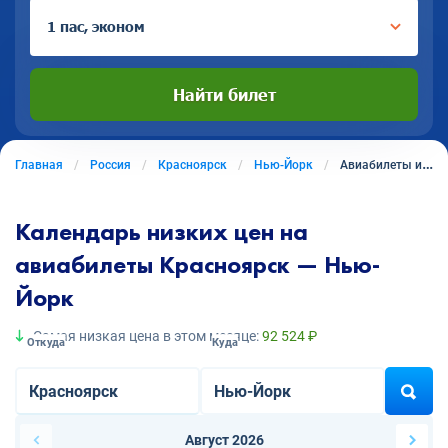
1 пас, эконом
Найти билет
Главная
Россия
Красноярск
Нью-Йорк
Авиабилеты из Красноярска в Нью-Йорк
Календарь низких цен на
авиабилеты Красноярск — Нью-
Йорк
Самая низкая цена в этом месяце:
92 524 ₽
Откуда
Куда
Август 2026