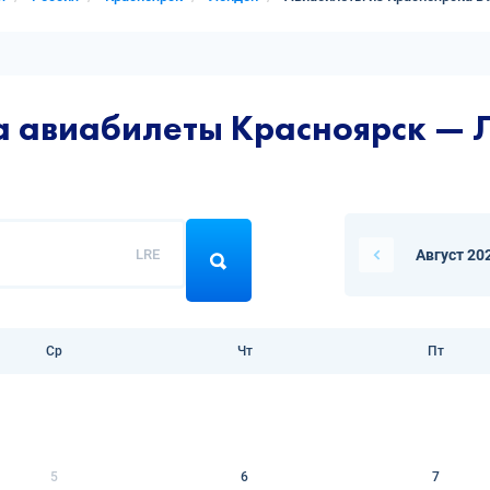
а авиабилеты Красноярск — 
LRE
Август 20
Ср
Чт
Пт
5
6
7