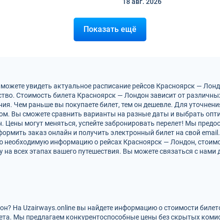
18 авг.
2026
Показать ещё
 можете увидеть актуальное расписание рейсов Красноярск — Лон
тво. Стоимость билета Красноярск — Лондон зависит от различных
ия. Чем раньше вы покупаете билет, тем он дешевле. Для уточнен
м. Вы сможете сравнить варианты на разные даты и выбрать опт
. Цены могут меняться, успейте забронировать перелет! Мы пред
ормить заказ онлайн и получить электронный билет на свой email.
ю необходимую информацию о рейсах Красноярск — Лондон, стоимо
на всех этапах вашего путешествия. Вы можете связаться с нами 
он? На Uzairways.online вы найдете информацию о стоимости биле
ета. Мы предлагаем конкурентоспособные цены без скрытых комис