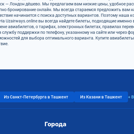
ск — Лондон дёшево. Мы предлагаем вам низкие цены, удобное ра
упно бронирование онлайн. Мы всегда стараемся предложить вам 
ествие начинается с поиска доступных вариантов. Поэтому наша к
На Uzairways.online вы всегда найдете билеты, подходящие именно
ене авиабилетов, о тарифах, электронных билетах, правилах пере
в службу поддержки по телефону, указанному на сайте или через ф
ожностей для выбора оптимального варианта. Купите авиабилеты 
вие.
Из Санкт-Петербурга в Ташкент
Из Казани в Ташкент
+ 
Города