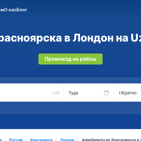
ам
О нас
Блог
асноярска в Лондон на U
Промокод на рейсы
Туда
Обратно
LON
я
Россия
Красноярск
Лондон
Авиабилеты из Красноярска в