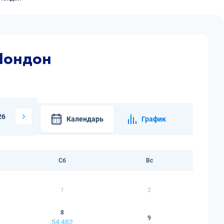
Лондон
26
Календарь
График
Сб
Вс
1
2
8
9
54 482