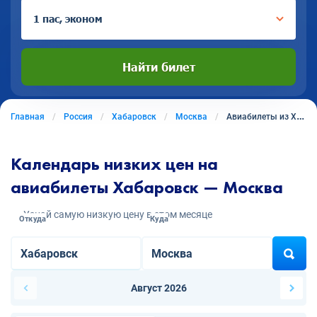
1 пас, эконом
Найти билет
Главная
Россия
Хабаровск
Москва
Авиабилеты из Хабаровска в Москву
Календарь низких цен на
авиабилеты Хабаровск — Москва
Узнай самую низкую цену в этом месяце
Откуда
Куда
Август 2026