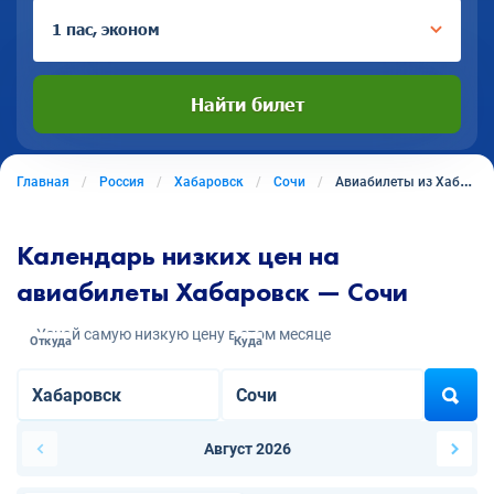
1 пас, эконом
Найти билет
Главная
Россия
Хабаровск
Сочи
Авиабилеты из Хабаровска в Сочи
Календарь низких цен на
авиабилеты Хабаровск — Сочи
Узнай самую низкую цену в этом месяце
Откуда
Куда
Август 2026