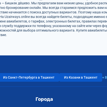
 — Бишкек дёшево. Мы предлагаем вам низкие цены, удобное расп
упно бронирование онлайн. Мы всегда стараемся предложить вам 
твие начинается с поиска доступных вариантов. Поэтому наша ко
На Uzairways.online вы всегда найдете билеты, подходящие именно
ене авиабилетов, о тарифах, электронных билетах, правилах пере
в службу поддержки по телефону, указанному на сайте или через ф
можностей для выбора оптимального варианта. Купите авиабилеты
вие.
Из Санкт-Петербурга в Ташкент
Из Казани в Ташкент
+ 
Города