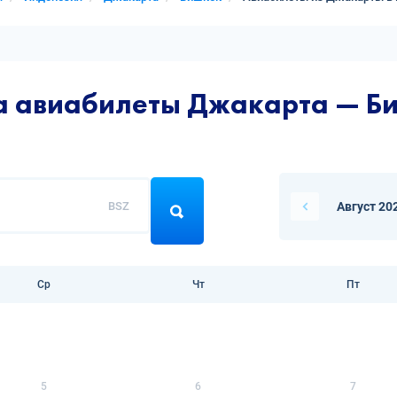
на авиабилеты Джакарта — Б
BSZ
Август 20
Ср
Чт
Пт
5
6
7