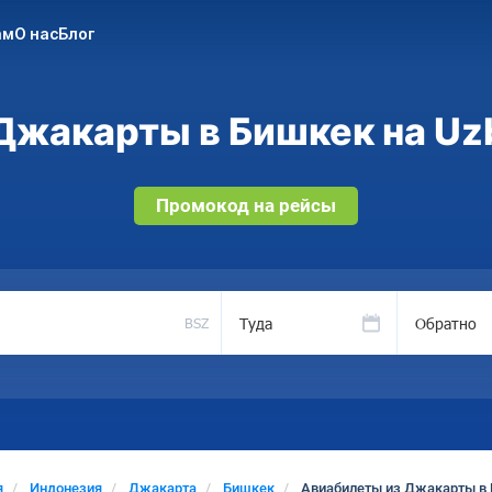
ам
О нас
Блог
Джакарты в Бишкек на Uzb
Промокод на рейсы
Туда
Обратно
BSZ
я
Индонезия
Джакарта
Бишкек
Авиабилеты из Джакарты в