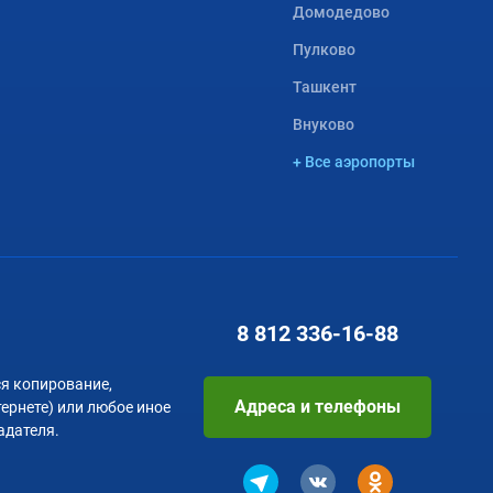
Домодедово
Пулково
Ташкент
Внуково
+ Все аэропорты
8 812
336-16-88
я копирование,
Адреса и телефоны
тернете) или любое иное
адателя.