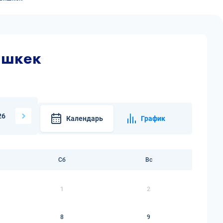
ишкек
26
Календарь
График
Сб
Вс
1
2
8
9