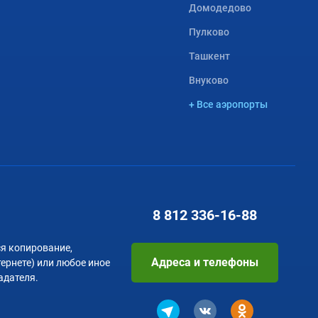
Домодедово
Пулково
Ташкент
Внуково
+ Все аэропорты
8 812
336-16-88
я копирование,
Адреса и телефоны
тернете) или любое иное
адателя.