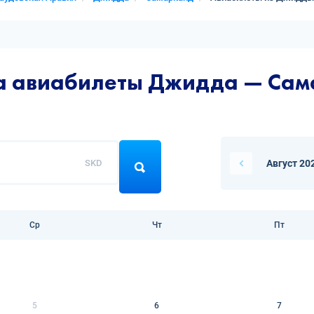
на авиабилеты Джидда — Са
SKD
Август 20
Ср
Чт
Пт
5
6
7