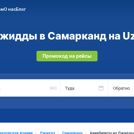
ам
О нас
Блог
жидды в Самарканд на Uz
Промокод на рейсы
Туда
Обратно
SKD
аудовская Аравия
Джидда
Самарканд
Авиабилеты из Джидды