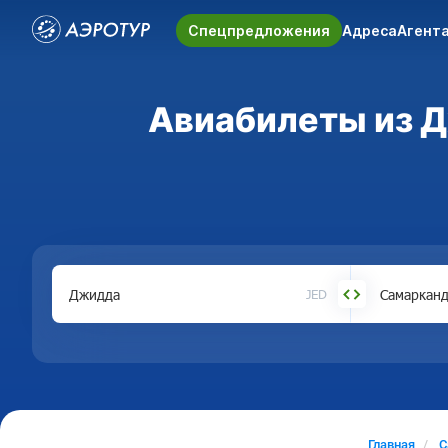
Спецпредложения
Адреса
Агент
Авиабилеты из Д
JED
Главная
С