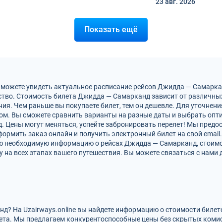
23 авг.
2026
Показать ещё
ы можете увидеть актуальное расписание рейсов Джидда — Самарка
тво. Стоимость билета Джидда — Самарканд зависит от различных
ия. Чем раньше вы покупаете билет, тем он дешевле. Для уточнен
м. Вы сможете сравнить варианты на разные даты и выбрать опт
. Цены могут меняться, успейте забронировать перелет! Мы предо
ормить заказ онлайн и получить электронный билет на свой email.
сю необходимую информацию о рейсах Джидда — Самарканд, стоимо
на всех этапах вашего путешествия. Вы можете связаться с нами 
д? На Uzairways.online вы найдете информацию о стоимости билет
ета. Мы предлагаем конкурентоспособные цены без скрытых комис