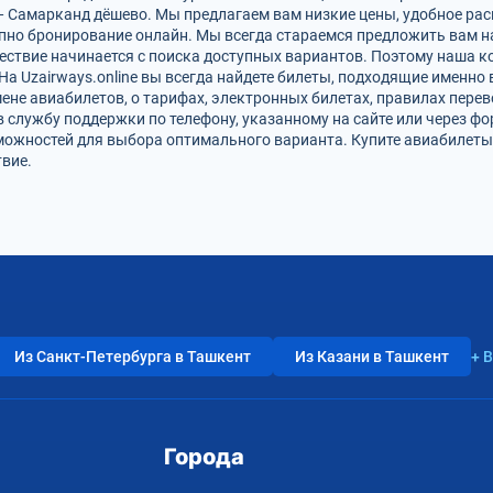
— Самарканд дёшево. Мы предлагаем вам низкие цены, удобное рас
упно бронирование онлайн. Мы всегда стараемся предложить вам 
ствие начинается с поиска доступных вариантов. Поэтому наша к
На Uzairways.online вы всегда найдете билеты, подходящие именно
ене авиабилетов, о тарифах, электронных билетах, правилах пере
в службу поддержки по телефону, указанному на сайте или через ф
можностей для выбора оптимального варианта. Купите авиабилеты
вие.
Из Санкт-Петербурга в Ташкент
Из Казани в Ташкент
+ 
Города