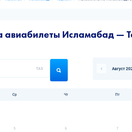
а авиабилеты Исламабад — 
TAS
Август 20
Ср
Чт
Пт
5
6
7