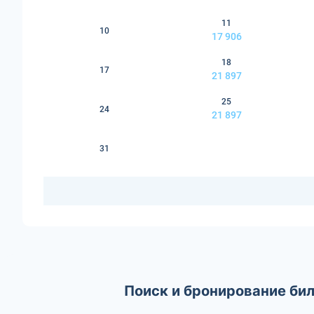
11
10
17 906
18
17
21 897
25
24
21 897
31
Поиск и бронирование бил