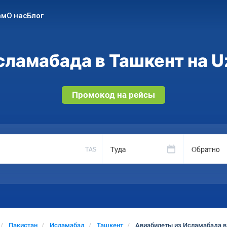
ам
О нас
Блог
ламабада в Ташкент на U
Промокод на рейсы
Туда
Обратно
TAS
Пакистан
Исламабад
Ташкент
Авиабилеты из Исламабада в