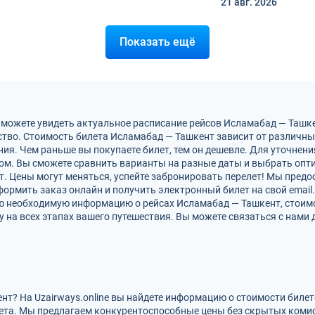
21 авг.
2026
Показать ещё
 можете увидеть актуальное расписание рейсов Исламабад — Ташк
тво. Стоимость билета Исламабад — Ташкент зависит от различных
ия. Чем раньше вы покупаете билет, тем он дешевле. Для уточнен
м. Вы сможете сравнить варианты на разные даты и выбрать опт
. Цены могут меняться, успейте забронировать перелет! Мы пред
ормить заказ онлайн и получить электронный билет на свой email.
сю необходимую информацию о рейсах Исламабад — Ташкент, стоимо
на всех этапах вашего путешествия. Вы можете связаться с нами 
нт? На Uzairways.online вы найдете информацию о стоимости биле
ета. Мы предлагаем конкурентоспособные цены без скрытых комис