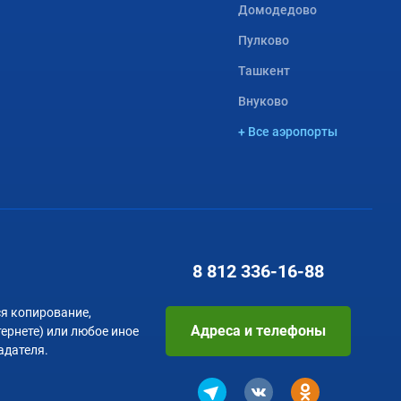
Домодедово
Пулково
Ташкент
Внуково
+ Все аэропорты
8 812
336-16-88
я копирование,
Адреса и телефоны
тернете) или любое иное
адателя.