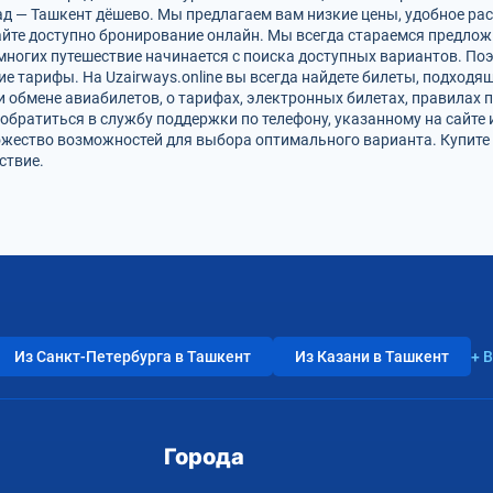
д — Ташкент дёшево. Мы предлагаем вам низкие цены, удобное ра
айте доступно бронирование онлайн. Мы всегда стараемся предлож
ногих путешествие начинается с поиска доступных вариантов. По
ие тарифы. На Uzairways.online вы всегда найдете билеты, подход
и обмене авиабилетов, о тарифах, электронных билетах, правилах 
обратиться в службу поддержки по телефону, указанному на сайте 
ожество возможностей для выбора оптимального варианта. Купите
ствие.
Из Санкт-Петербурга в Ташкент
Из Казани в Ташкент
+ 
Города