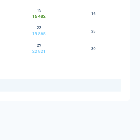
15
16
16 482
22
23
19 865
29
30
22 821