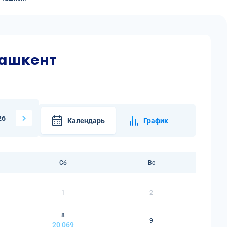
Ташкент
26
Календарь
График
Сб
Вс
1
2
8
9
20 069