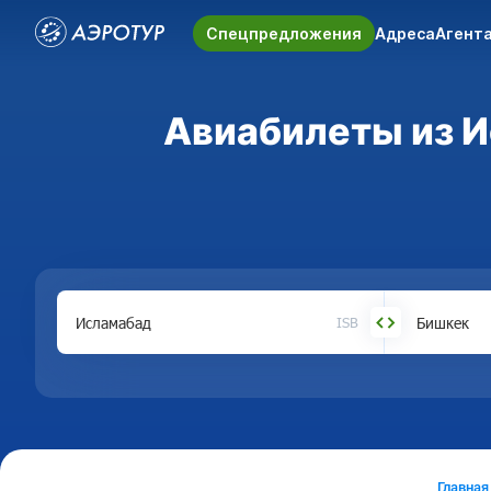
Спецпредложения
Адреса
Агент
Авиабилеты из И
ISB
Главная