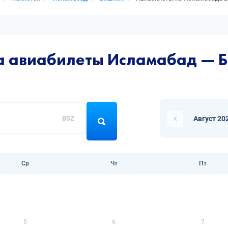
на авиабилеты Исламабад — 
BSZ
Август 20
Ср
Чт
Пт
5
6
7