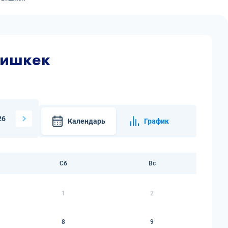
Бишкек
26
Календарь
График
Сб
Вс
1
2
8
9