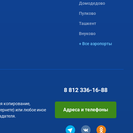
Домодедово
Пулково
Ташкент
Внуково
+ Все аэропорты
8 812
336-16-88
я копирование,
Адреса и телефоны
тернете) или любое иное
адателя.