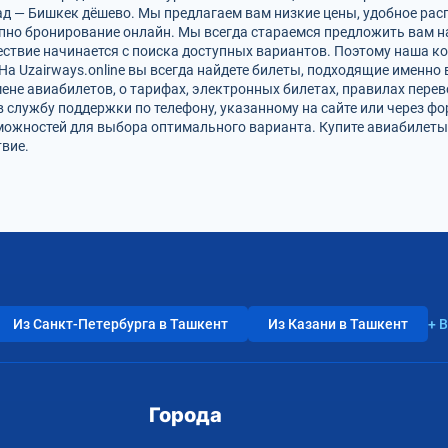
д — Бишкек дёшево. Мы предлагаем вам низкие цены, удобное рас
упно бронирование онлайн. Мы всегда стараемся предложить вам 
ствие начинается с поиска доступных вариантов. Поэтому наша к
На Uzairways.online вы всегда найдете билеты, подходящие именно
ене авиабилетов, о тарифах, электронных билетах, правилах пере
в службу поддержки по телефону, указанному на сайте или через ф
можностей для выбора оптимального варианта. Купите авиабилеты
вие.
Из Санкт-Петербурга в Ташкент
Из Казани в Ташкент
+ 
Города