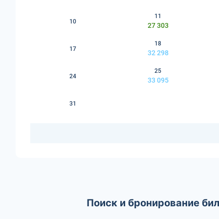
11
10
27 303
18
17
32 298
25
24
33 095
31
Поиск и бронирование бил