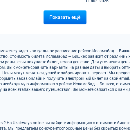
11 авг.
2026
Показать ещё
 можете увидеть актуальное расписание рейсов Исламабад — Бишк
тво. Стоимость билета Исламабад — Бишкек зависит от различных 
м раньше вы покупаете билет, тем он дешевле. Для уточнения цен
м. Вы сможете сравнить варианты на разные даты и выбрать опт
 Цены могут меняться, успейте забронировать перелет! Мы предо
ормить заказ онлайн и получить электронный билет на свой email.
сю необходимую информацию о рейсах Исламабад — Бишкек, стоимо
на всех этапах вашего путешествия. Вы можете связаться с нами 
к? На Uzairways.online вы найдете информацию о стоимости билет
ета. Мы предлагаем конкурентоспособные цены без скрытых комис