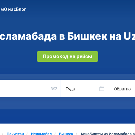
ам
О нас
Блог
сламабада в Бишкек на Uz
Промокод на рейсы
Туда
Обратно
BSZ
Пакистан
Исламабад
Бишкек
Авиабилеты из Исламабада 