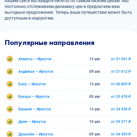
нашем сайте вы найдете билеты по самым низким ценам. Мы
постоянно отслеживаем динамику цен и предлагаем вам
выгодные предложения. Теперь ваше путешествие может быть
доступным и недорогим.
Популярные направления
Алматы — Иркутск
13 авг.
от 31 051 ₽
Андижан — Иркутск
09 авг.
от 31 612 ₽
Баку — Иркутск
13 авг.
от 40 809 ₽
Бухара — Иркутск
09 авг.
от 35 478 ₽
Бишкек — Иркутск
13 авг.
от 34 928 ₽
Дели — Иркутск
10 авг.
от 39 571 ₽
Душанбе — Иркутск
09 авг.
от 34 459 ₽