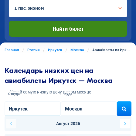
1 пас, эконом
Найти билет
Главная
Россия
Иркутск
Москва
Авиабилеты из Иркутска в Москву
Календарь низких цен на
авиабилеты Иркутск — Москва
Узнай самую низкую цену в этом месяце
Откуда
Куда
Август 2026