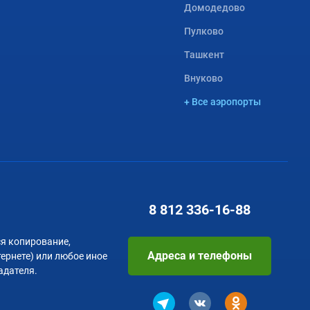
Домодедово
Пулково
Ташкент
Внуково
+ Все аэропорты
8 812
336-16-88
я копирование,
Адреса и телефоны
тернете) или любое иное
адателя.