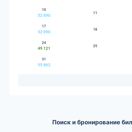
10
11
52 890
17
18
52 890
24
25
49 121
31
55 862
Поиск и бронирование бил