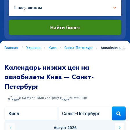
1 пас, эконом
Найти билет
Главная
Украина
Киев
Санкт-Петербург
Авиабилеты из Киева в Санкт-Петербург
Календарь низких цен на
авиабилеты Киев — Санкт-
Петербург
Узнай самую низкую цену в этом месяце
Откуда
Куда
Август 2026