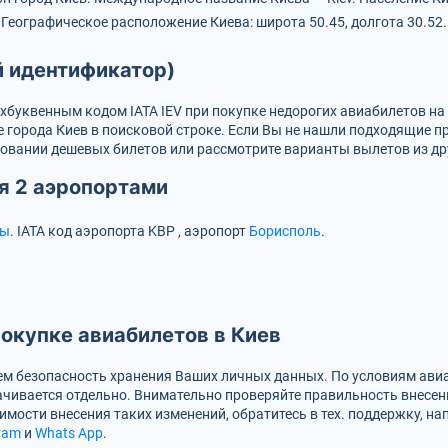
.
Географическое расположение Киева: широта 50.45, долгота 30.52
й идентификатор)
ехбуквенным кодом IATA
IEV
при покупке недорогих авиабилетов на
 города Киев в поисковой строке. Если Вы не нашли подходящие 
ровании дешевых билетов или рассмотрите варианты вылетов из д
я 2 аэропортами
ны
.
IATA код аэропорта
KBP
, аэропорт
Борисполь
.
окупке авиабилетов в Киев
м безопасность хранения Ваших личных данных. По условиям авиа
чивается отдельно. Внимательно проверяйте правильность внесен
имости внесения таких изменений, обратитесь в тех. поддержку, на
ram
и
Whats App
.