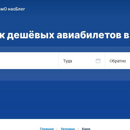
ам
О нас
Блог
к дешёвых авиабилетов в
Туда
Обратно
Главная
Украина
Киев