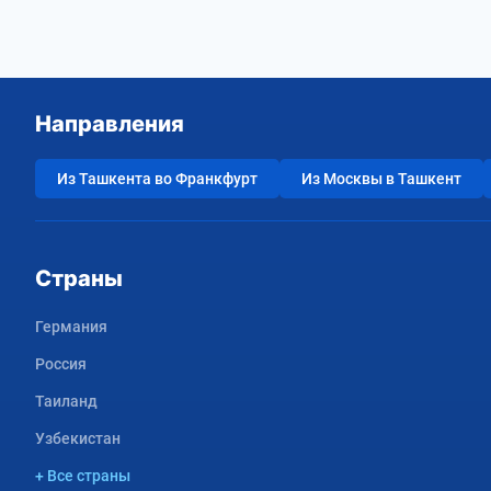
Направления
Из Ташкента во Франкфурт
Из Москвы в Ташкент
Страны
Германия
Россия
Таиланд
Узбекистан
+ Все страны