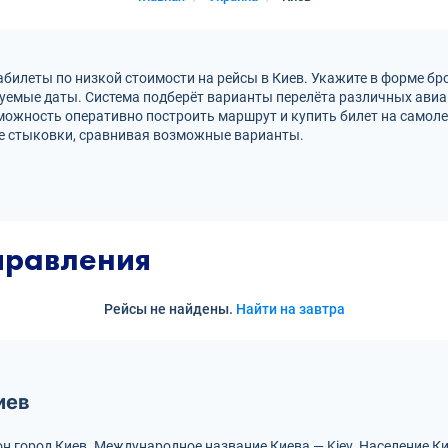
илеты по низкой стоимости на рейсы в Киев. Укажите в форме бро
руемые даты. Система подберёт варианты перелёта различных ави
можность оперативно построить маршрут и купить билет на самол
ые стыковки, сравнивая возможные варианты.
правления
Рейсы не найдены.
Найти на завтра
иев
он город Киев.
Международное название Киева — Kiev.
Население Ки