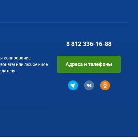
8 812
336-16-88
я копирование,
Адреса и телефоны
тернете) или любое иное
адателя.