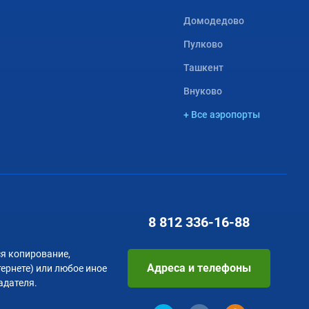
Домодедово
Пулково
Ташкент
Внуково
+ Все аэропорты
8 812
336-16-88
я копирование,
Адреса и телефоны
тернете) или любое иное
адателя.