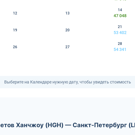
14
12
13
47 048
21
19
20
53 402
28
26
27
54 341
Выберите на Календаре нужную дату, чтобы увидеть стоимость
летов Ханчжоу (HGH) — Санкт-Петербург (L