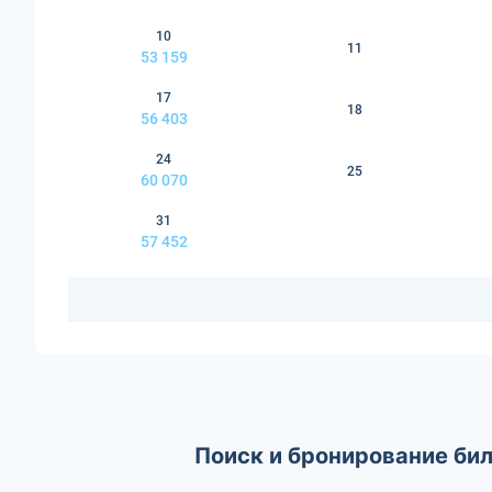
10
11
53 159
17
18
56 403
24
25
60 070
31
57 452
Поиск и бронирование би