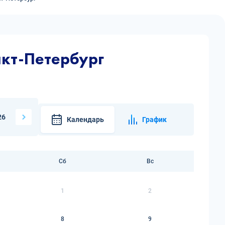
кт-Петербург
26
Календарь
График
Сб
Вс
1
2
8
9