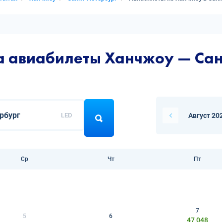
а авиабилеты Ханчжоу — Сан
LED
Август 20
Ср
Чт
Пт
7
5
6
47 048