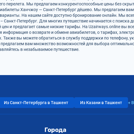
го перелета. Мы предлагаем конкурентоспособные цены без скрыт
виабилеты Ханчжоу — Санкт-Петербург дёшево. Мы предлагаем вам 
варианты. На нашем сайте доступно бронирование онлайн. Мы все
 Санкт-Петербург. Для многих путешествие начинается с поиска 
цен и предлагает самые низкие тарифы. На Uzairways.online вы вс
я информация о возврате и обмене авиабилетов, о тарифах, электр
. Также вы можете обратиться в службу поддержки по телефону, ук
и предлагаем вам множество возможностей для выбора оптимально
равляйтесь в незабываемое путешествие.
Из Санкт-Петербурга в Ташкент
Из Казани в Ташкент
+ 
Города