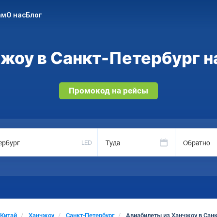
ам
О нас
Блог
жоу в Санкт-Петербург на
Промокод на рейсы
Туда
Обратно
LED
Китай
Ханчжоу
Санкт-Петербург
Авиабилеты из Ханчжоу в Санк