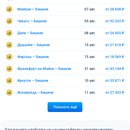
Мумбаи — Бишкек
07 авг.
от 28 608 ₽
Чикаго — Бишкек
09 авг.
от 92 243 ₽
Дели — Бишкек
08 авг.
от 24 455 ₽
Душанбе — Бишкек
15 авг.
от 21 618 ₽
Фергана — Бишкек
15 авг.
от 18 569 ₽
Франкфурт-на-Майне — Бишкек
31 авг.
от 43 144 ₽
Иркутск — Бишкек
10 авг.
от 35 871 ₽
Исламабад — Бишкек
11 авг.
от 27 303 ₽
Показать ещё
Для вашего удобства на нашем сайте вы можете увидеть