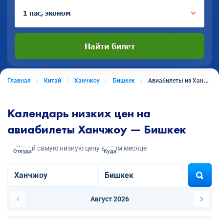
1 пас, эконом
Найти билет
Главная
Китай
Ханчжоу
Бишкек
Авиабилеты из Ханчжоу в Бишкек
Календарь низких цен на
авиабилеты Ханчжоу — Бишкек
Узнай самую низкую цену в этом месяце
Откуда
Куда
Август 2026