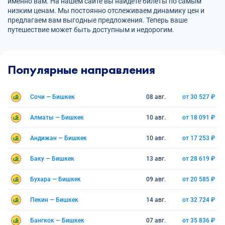
именно вам. На нашем сайте вы найдете билеты по самым
низким ценам. Мы постоянно отслеживаем динамику цен и
предлагаем вам выгодные предложения. Теперь ваше
путешествие может быть доступным и недорогим.
Популярные направления
Сочи — Бишкек
08 авг.
от 30 527 ₽
Алматы — Бишкек
10 авг.
от 18 091 ₽
Андижан — Бишкек
10 авг.
от 17 253 ₽
Баку — Бишкек
13 авг.
от 28 619 ₽
Бухара — Бишкек
09 авг.
от 20 585 ₽
Пекин — Бишкек
14 авг.
от 32 724 ₽
Бангкок — Бишкек
07 авг.
от 35 836 ₽