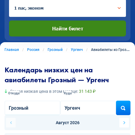
1 пас, эконом
Найти билет
Главная
Россия
Грозный
Ургенч
Авиабилеты из Грозного в Ургенч
Календарь низких цен на
авиабилеты Грозный — Ургенч
Самая низкая цена в этом месяце:
31 143 ₽
Откуда
Куда
Август 2026