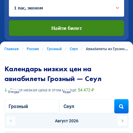
1 пас, эконом
Найти билет
Главная
Россия
Грозный
Сеул
Авиабилеты из Грозного в Сеул
Календарь низких цен на
авиабилеты Грозный — Сеул
Самая низкая цена в этом месяце:
54 472 ₽
Откуда
Куда
Август 2026