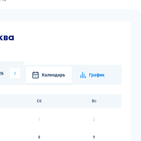
ква
26
Календарь
График
Сб
Вс
1
2
8
9