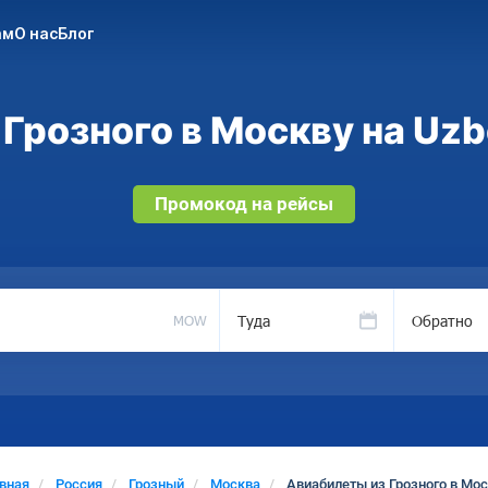
ам
О нас
Блог
Грозного в Москву на Uzb
Промокод на рейсы
Туда
Обратно
MOW
авная
Россия
Грозный
Москва
Авиабилеты из Грозного в Мо