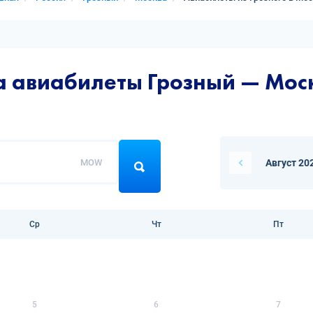
а авиабилеты Грозный — Мос
MOW
Август 20
Ср
Чт
Пт
5
6
7