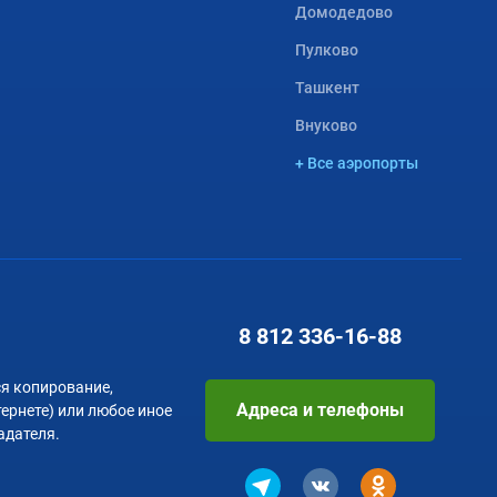
Домодедово
Пулково
Ташкент
Внуково
+ Все аэропорты
8 812
336-16-88
я копирование,
Адреса и телефоны
тернете) или любое иное
адателя.