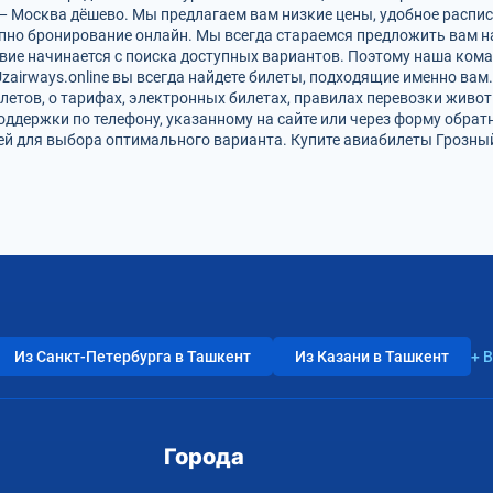
— Москва дёшево. Мы предлагаем вам низкие цены, удобное распи
упно бронирование онлайн. Мы всегда стараемся предложить вам 
вие начинается с поиска доступных вариантов. Поэтому наша кома
zairways.online вы всегда найдете билеты, подходящие именно вам
летов, о тарифах, электронных билетах, правилах перевозки живот
оддержки по телефону, указанному на сайте или через форму обрат
 для выбора оптимального варианта. Купите авиабилеты Грозный 
Из Санкт-Петербурга в Ташкент
Из Казани в Ташкент
+ 
Города