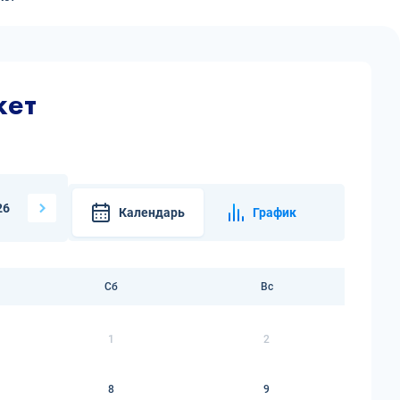
кет
26
Календарь
График
Сб
Вс
1
2
8
9