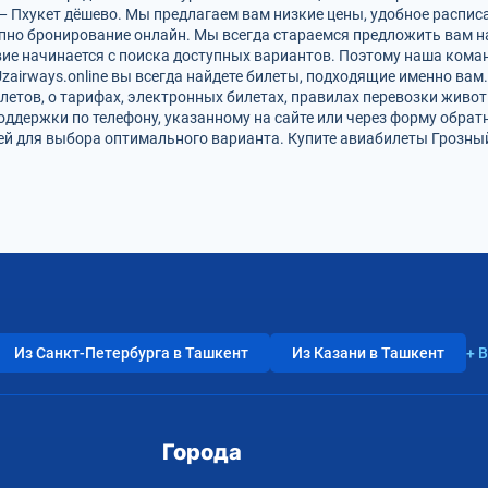
— Пхукет дёшево. Мы предлагаем вам низкие цены, удобное распис
упно бронирование онлайн. Мы всегда стараемся предложить вам 
вие начинается с поиска доступных вариантов. Поэтому наша кома
zairways.online вы всегда найдете билеты, подходящие именно вам
летов, о тарифах, электронных билетах, правилах перевозки живот
оддержки по телефону, указанному на сайте или через форму обрат
 для выбора оптимального варианта. Купите авиабилеты Грозный 
Из Санкт-Петербурга в Ташкент
Из Казани в Ташкент
+ 
Города