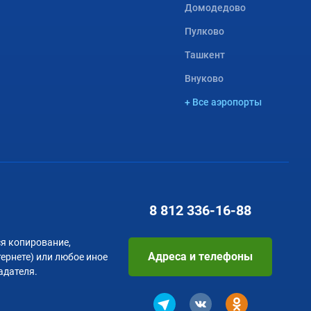
Домодедово
Пулково
Ташкент
Внуково
+ Все аэропорты
8 812
336-16-88
я копирование,
Адреса и телефоны
тернете) или любое иное
адателя.