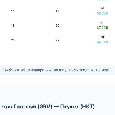
14
12
13
50 555
21
19
20
37 925
28
26
27
46 878
Выберите на Календаре нужную дату, чтобы увидеть стоимость
етов Грозный (GRV) — Пхукет (HKT)