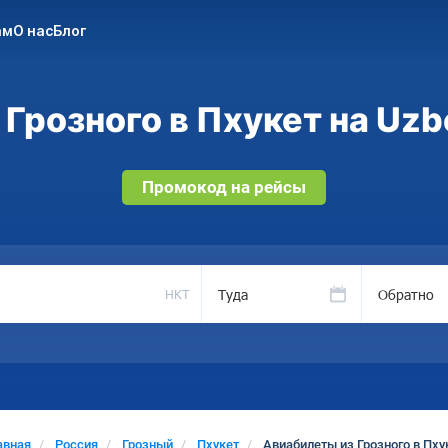
ам
О нас
Блог
Грозного в Пхукет на Uzb
Промокод на рейсы
Туда
Обратно
HKT
авная
Россия
Грозный
Пхукет
Авиабилеты из Грозного в Пху