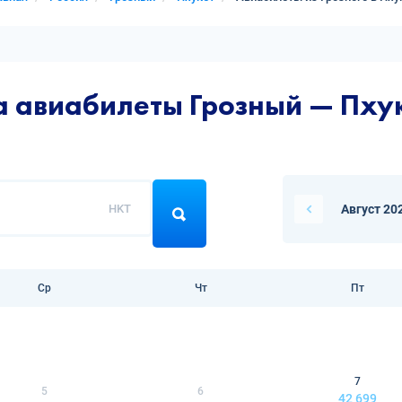
а авиабилеты Грозный — Пху
HKT
Август 20
Ср
Чт
Пт
7
5
6
42 699