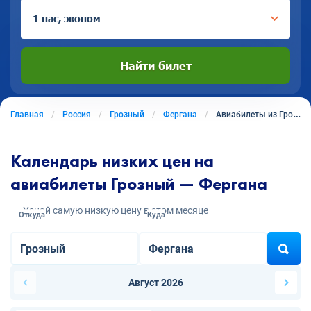
1 пас, эконом
Найти билет
Главная
Россия
Грозный
Фергана
Авиабилеты из Грозного в Фергану
Календарь низких цен на
авиабилеты Грозный — Фергана
Узнай самую низкую цену в этом месяце
Откуда
Куда
Август 2026