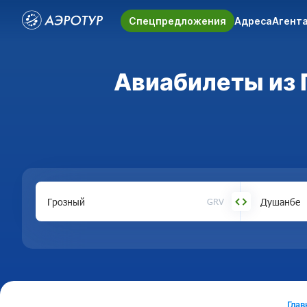
Спецпредложения
Адреса
Агент
Авиабилеты из Г
GRV
Глав