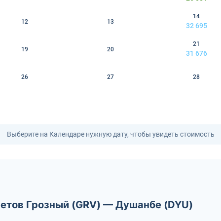
14
12
13
32 695
21
19
20
31 676
26
27
28
Выберите на Календаре нужную дату, чтобы увидеть стоимость
летов Грозный (GRV) — Душанбе (DYU)