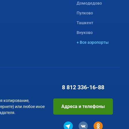
Домодедово
Пулково
Ташкент
Внуково
+ Все аэропорты
8 812
336-16-88
я копирование,
Адреса и телефоны
тернете) или любое иное
адателя.