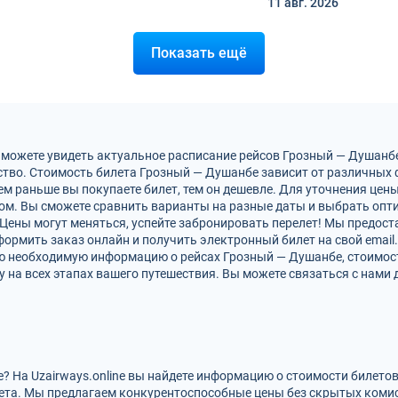
11 авг.
2026
Показать ещё
 можете увидеть актуальное расписание рейсов Грозный — Душанб
тво. Стоимость билета Грозный — Душанбе зависит от различных ф
м раньше вы покупаете билет, тем он дешевле. Для уточнения цен
м. Вы сможете сравнить варианты на разные даты и выбрать опт
Цены могут меняться, успейте забронировать перелет! Мы предос
ормить заказ онлайн и получить электронный билет на свой email.
сю необходимую информацию о рейсах Грозный — Душанбе, стоимост
на всех этапах вашего путешествия. Вы можете связаться с нами 
? На Uzairways.online вы найдете информацию о стоимости билето
ета. Мы предлагаем конкурентоспособные цены без скрытых комис