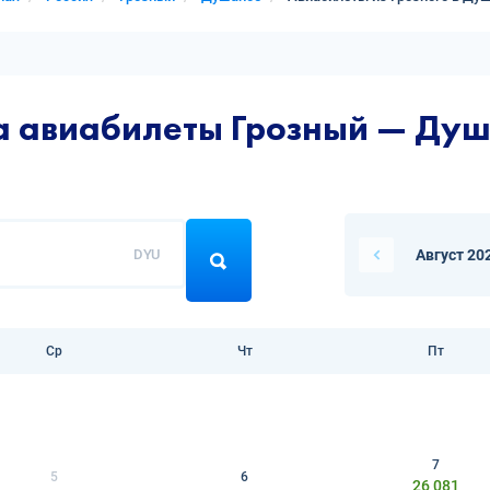
а авиабилеты Грозный — Ду
DYU
Август 20
Ср
Чт
Пт
7
5
6
26 081