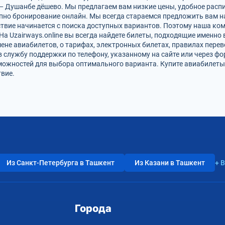
— Душанбе дёшево. Мы предлагаем вам низкие цены, удобное расп
упно бронирование онлайн. Мы всегда стараемся предложить вам 
твие начинается с поиска доступных вариантов. Поэтому наша ко
На Uzairways.online вы всегда найдете билеты, подходящие именно
ене авиабилетов, о тарифах, электронных билетах, правилах пере
в службу поддержки по телефону, указанному на сайте или через ф
можностей для выбора оптимального варианта. Купите авиабилеты
вие.
Из Санкт-Петербурга в Ташкент
Из Казани в Ташкент
+ 
Города