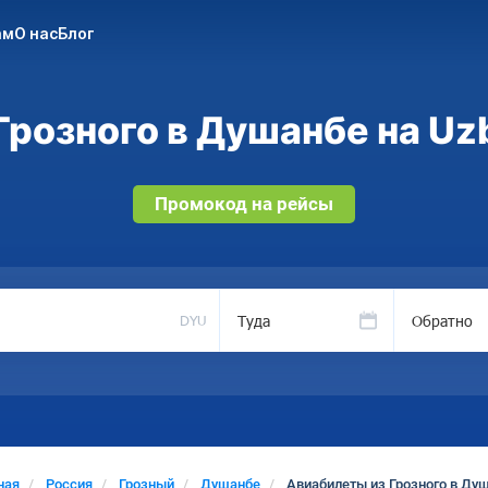
ам
О нас
Блог
розного в Душанбе на Uz
Промокод на рейсы
Туда
Обратно
DYU
ная
Россия
Грозный
Душанбе
Авиабилеты из Грозного в Ду