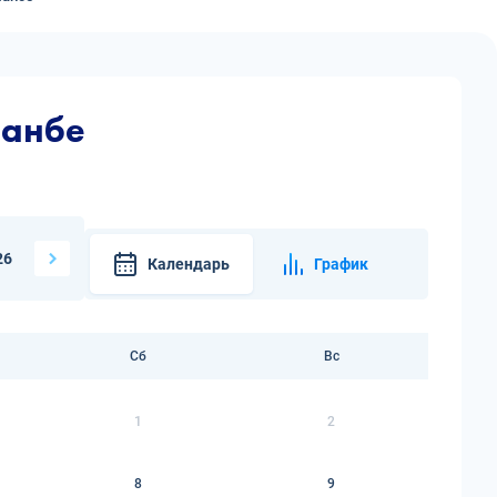
шанбе
26
Календарь
График
Сб
Вс
1
2
8
9