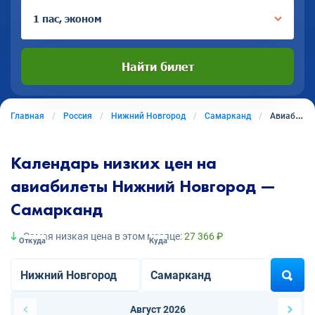
1 пас, эконом
Найти билет
Главная
Россия
Нижний Новгород
Самарканд
Авиабилеты из Нижнего Новгорода в Самарканд
Календарь низких цен на
авиабилеты Нижний Новгород —
Самарканд
Самая низкая цена в этом месяце:
27 366 ₽
Откуда
Куда
Август 2026