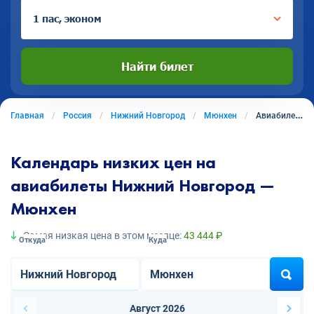
1 пас, эконом
Найти билет
Главная
Россия
Нижний Новгород
Мюнхен
Авиабилеты из Нижнего Новгорода в Мюнхен
Календарь низких цен на
авиабилеты Нижний Новгород —
Мюнхен
Самая низкая цена в этом месяце:
43 444 ₽
Откуда
Куда
Август 2026