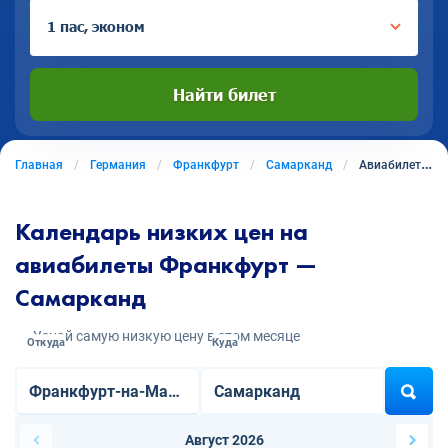
1 пас, эконом
Найти билет
Главная
Германия
Франкфурт
Самарканд
Авиабилеты из Франкфурта в Самарканд
Календарь низких цен на
авиабилеты Франкфурт —
Самарканд
Узнай самую низкую цену в этом месяце
Откуда
Куда
Август 2026