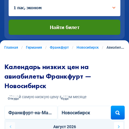
1 пас, эконом
Найти билет
Главная
Германия
Франкфурт
Новосибирск
Авиабилеты из Франкфурта в Новосибирск
Календарь низких цен на
авиабилеты Франкфурт —
Новосибирск
Узнай самую низкую цену в этом месяце
Откуда
Куда
Август 2026