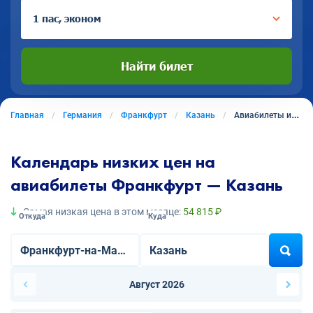
1 пас, эконом
Найти билет
Главная
Германия
Франкфурт
Казань
Авиабилеты из Франкфурта в Казань
Календарь низких цен на
авиабилеты Франкфурт — Казань
Самая низкая цена в этом месяце:
54 815 ₽
Откуда
Куда
Август 2026