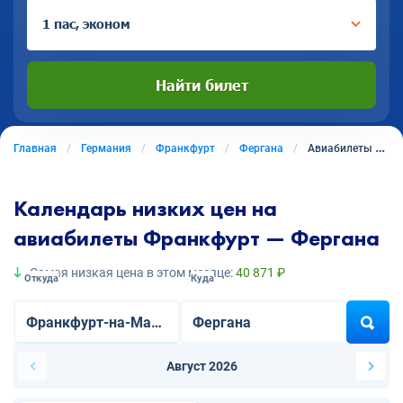
1 пас, эконом
Найти билет
Главная
Германия
Франкфурт
Фергана
Авиабилеты из Франкфурта в Фергану
Календарь низких цен на
авиабилеты Франкфурт — Фергана
Самая низкая цена в этом месяце:
40 871 ₽
Откуда
Куда
Август 2026