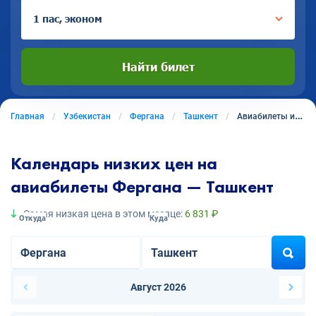
1 пас, эконом
Найти билет
Главная
Узбекистан
Фергана
Ташкент
Авиабилеты из Ферганы в Ташкент
Календарь низких цен на
авиабилеты Фергана — Ташкент
Самая низкая цена в этом месяце:
6 831 ₽
Откуда
Куда
Август 2026