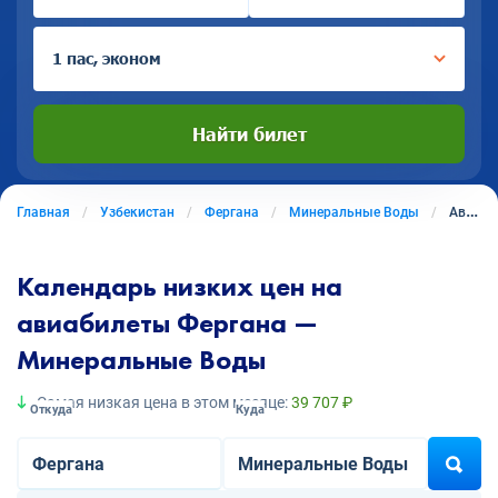
1 пас, эконом
Найти билет
Главная
Узбекистан
Фергана
Минеральные Воды
Авиабилеты из Ферганы в Минеральные Воды
Календарь низких цен на
авиабилеты Фергана —
Минеральные Воды
Самая низкая цена в этом месяце:
39 707 ₽
Откуда
Куда