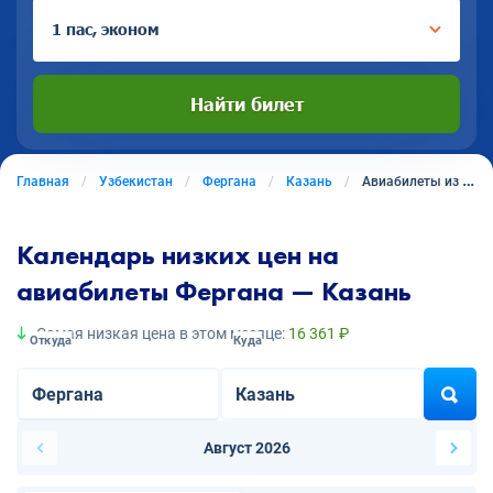
1 пас, эконом
Найти билет
Главная
Узбекистан
Фергана
Казань
Авиабилеты из Ферганы в Казань
Календарь низких цен на
авиабилеты Фергана — Казань
Самая низкая цена в этом месяце:
16 361 ₽
Откуда
Куда
Август 2026