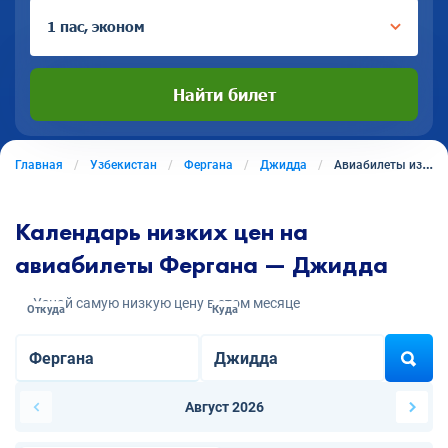
1 пас, эконом
Найти билет
Главная
Узбекистан
Фергана
Джидда
Авиабилеты из Ферганы в Джидду
Календарь низких цен на
авиабилеты Фергана — Джидда
Узнай самую низкую цену в этом месяце
Откуда
Куда
Август 2026