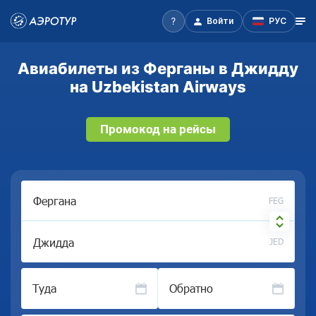
Войти
РУС
Авиабилеты из Ферганы в Джидду
на Uzbekistan Airways
Промокод на рейсы
FEG
JED
Туда
Обратно