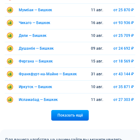
Мумбаи — Бишкек
11 авг.
от 25 870 ₽
Чикаго — Бишкек
16 авг.
от 93 936 ₽
Дели — Бишкек
10 авг.
от 25 709 ₽
Душанбе — Бишкек
09 авг.
от 24 692 ₽
Фергана — Бишкек
15 авг.
от 18 569 ₽
Франкфурт-на-Майне — Бишкек
31 авг.
от 43 144 ₽
Иркутск — Бишкек
10 авг.
от 35 871 ₽
Исламабад — Бишкек
11 авг.
от 27 303 ₽
Показать ещё
Для вашего удобства на нашем сайте вы можете увидеть