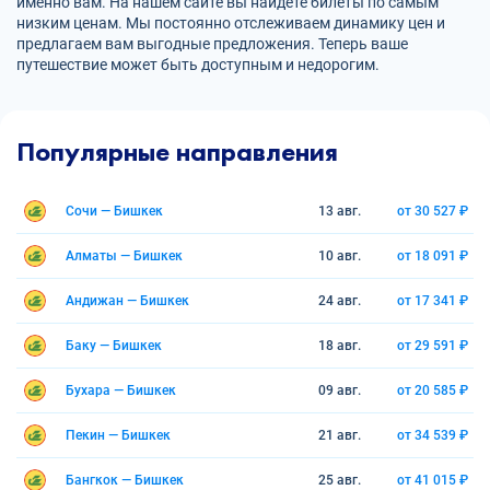
именно вам. На нашем сайте вы найдете билеты по самым
низким ценам. Мы постоянно отслеживаем динамику цен и
предлагаем вам выгодные предложения. Теперь ваше
путешествие может быть доступным и недорогим.
Популярные направления
Сочи — Бишкек
13 авг.
от 30 527 ₽
Алматы — Бишкек
10 авг.
от 18 091 ₽
Андижан — Бишкек
24 авг.
от 17 341 ₽
Баку — Бишкек
18 авг.
от 29 591 ₽
Бухара — Бишкек
09 авг.
от 20 585 ₽
Пекин — Бишкек
21 авг.
от 34 539 ₽
Бангкок — Бишкек
25 авг.
от 41 015 ₽