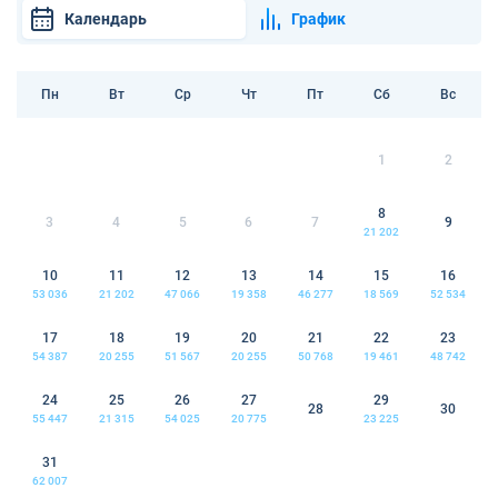
Календарь
График
Пн
Вт
Ср
Чт
Пт
Сб
Вс
1
2
8
3
4
5
6
7
9
21 202
10
11
12
13
14
15
16
53 036
21 202
47 066
19 358
46 277
18 569
52 534
17
18
19
20
21
22
23
54 387
20 255
51 567
20 255
50 768
19 461
48 742
24
25
26
27
29
28
30
55 447
21 315
54 025
20 775
23 225
31
62 007