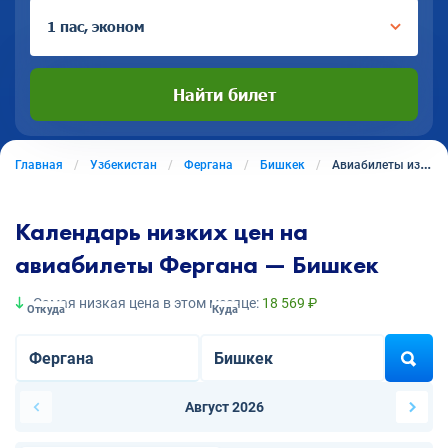
1 пас, эконом
Найти билет
Главная
Узбекистан
Фергана
Бишкек
Авиабилеты из Ферганы в Бишкек
Календарь низких цен на
авиабилеты Фергана — Бишкек
Самая низкая цена в этом месяце:
18 569 ₽
Откуда
Куда
Август 2026