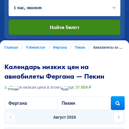
1 пас, эконом
Найти билет
Главная
Узбекистан
Фергана
Пекин
Авиабилеты из Ферганы в Пекин
Календарь низких цен на
авиабилеты Фергана — Пекин
Самая низкая цена в этом месяце:
31 869 ₽
Откуда
Куда
Август 2026