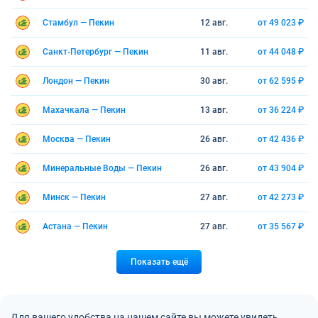
Стамбул — Пекин
12 авг.
от 49 023 ₽
Санкт-Петербург — Пекин
11 авг.
от 44 048 ₽
Лондон — Пекин
30 авг.
от 62 595 ₽
Махачкала — Пекин
13 авг.
от 36 224 ₽
Москва — Пекин
26 авг.
от 42 436 ₽
Минеральные Воды — Пекин
26 авг.
от 43 904 ₽
Минск — Пекин
27 авг.
от 42 273 ₽
Астана — Пекин
27 авг.
от 35 567 ₽
Показать ещё
Для вашего удобства на нашем сайте вы можете увидеть