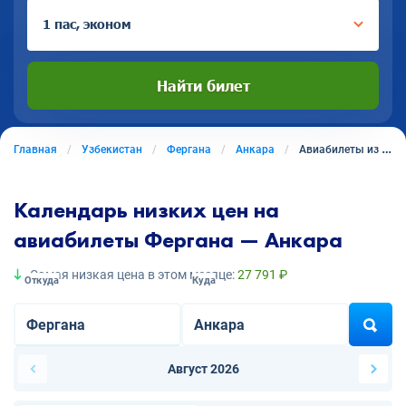
1 пас, эконом
Найти билет
Главная
Узбекистан
Фергана
Анкара
Авиабилеты из Ферганы в Анкару
Календарь низких цен на
авиабилеты Фергана — Анкара
Самая низкая цена в этом месяце:
27 791 ₽
Откуда
Куда
Август 2026