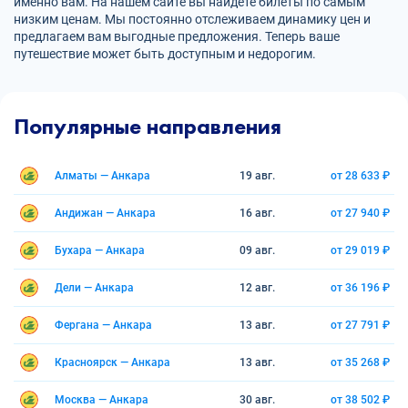
именно вам. На нашем сайте вы найдете билеты по самым
низким ценам. Мы постоянно отслеживаем динамику цен и
предлагаем вам выгодные предложения. Теперь ваше
путешествие может быть доступным и недорогим.
Популярные направления
Алматы — Анкара
19 авг.
от 28 633 ₽
Андижан — Анкара
16 авг.
от 27 940 ₽
Бухара — Анкара
09 авг.
от 29 019 ₽
Дели — Анкара
12 авг.
от 36 196 ₽
Фергана — Анкара
13 авг.
от 27 791 ₽
Красноярск — Анкара
13 авг.
от 35 268 ₽
Москва — Анкара
30 авг.
от 38 502 ₽