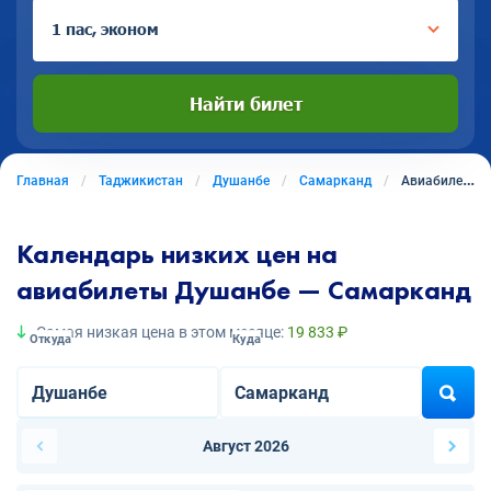
1 пас, эконом
Найти билет
Главная
Таджикистан
Душанбе
Самарканд
Авиабилеты из Душанбе в Самарканд
Календарь низких цен на
авиабилеты Душанбе — Самарканд
Самая низкая цена в этом месяце:
19 833 ₽
Откуда
Куда
Август 2026