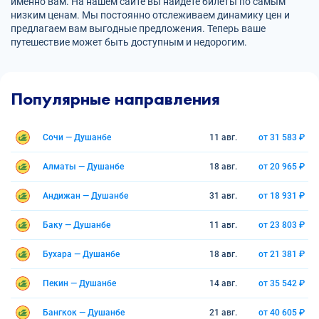
именно вам. На нашем сайте вы найдете билеты по самым
низким ценам. Мы постоянно отслеживаем динамику цен и
предлагаем вам выгодные предложения. Теперь ваше
путешествие может быть доступным и недорогим.
Популярные направления
Сочи — Душанбе
11 авг.
от 31 583 ₽
Алматы — Душанбе
18 авг.
от 20 965 ₽
Андижан — Душанбе
31 авг.
от 18 931 ₽
Баку — Душанбе
11 авг.
от 23 803 ₽
Бухара — Душанбе
18 авг.
от 21 381 ₽
Пекин — Душанбе
14 авг.
от 35 542 ₽
Бангкок — Душанбе
21 авг.
от 40 605 ₽