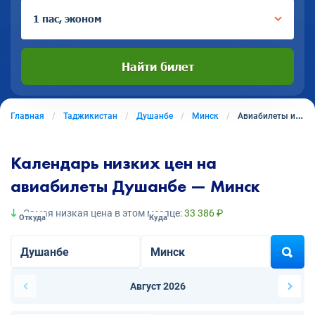
1 пас, эконом
Найти билет
Главная
Таджикистан
Душанбе
Минск
Авиабилеты из Душанбе в Минск
Календарь низких цен на
авиабилеты Душанбе — Минск
Самая низкая цена в этом месяце:
33 386 ₽
Откуда
Куда
Август 2026