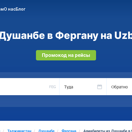
ам
О нас
Блог
Душанбе в Фергану на Uzb
Промокод на рейсы
Туда
Обратно
FEG
я
Таджикистан
Душанбе
Фергана
Авиабилеты из Душанбе в 