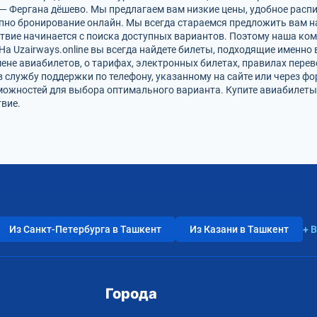
— Фергана дёшево. Мы предлагаем вам низкие цены, удобное расп
упно бронирование онлайн. Мы всегда стараемся предложить вам 
твие начинается с поиска доступных вариантов. Поэтому наша ко
На Uzairways.online вы всегда найдете билеты, подходящие именно
ене авиабилетов, о тарифах, электронных билетах, правилах пере
в службу поддержки по телефону, указанному на сайте или через ф
можностей для выбора оптимального варианта. Купите авиабилеты 
вие.
Из Санкт-Петербурга в Ташкент
Из Казани в Ташкент
+ 
Города