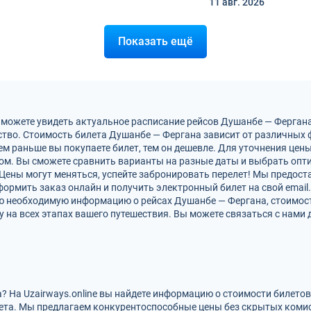
11 авг.
2026
Показать ещё
 можете увидеть актуальное расписание рейсов Душанбе — Ферган
тво. Стоимость билета Душанбе — Фергана зависит от различных ф
м раньше вы покупаете билет, тем он дешевле. Для уточнения цен
м. Вы сможете сравнить варианты на разные даты и выбрать опт
Цены могут меняться, успейте забронировать перелет! Мы предос
ормить заказ онлайн и получить электронный билет на свой email.
сю необходимую информацию о рейсах Душанбе — Фергана, стоимост
на всех этапах вашего путешествия. Вы можете связаться с нами 
? На Uzairways.online вы найдете информацию о стоимости билето
ета. Мы предлагаем конкурентоспособные цены без скрытых комис