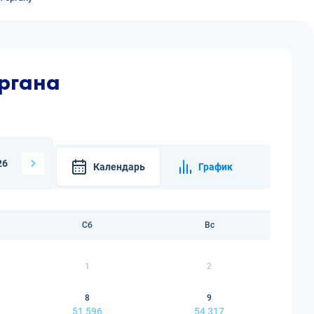
ргана
26
Календарь
График
Сб
Вс
1
2
8
9
51 596
54 317