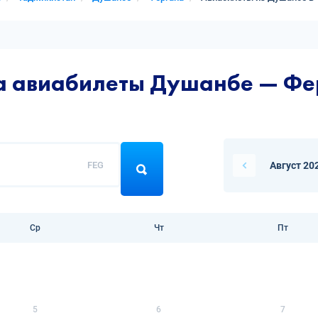
на авиабилеты Душанбе — Фе
FEG
Август 20
Ср
Чт
Пт
5
6
7