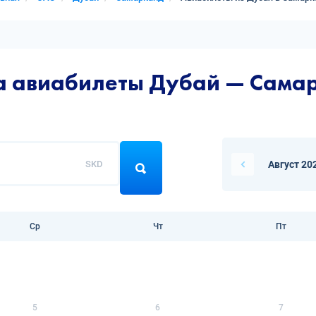
на авиабилеты Дубай — Сама
SKD
Август 20
Ср
Чт
Пт
5
6
7