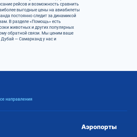
исание рейсов и возможность сравнить
наиболее выгодные цены на авиабилеты
манда постоянно следит за динамикой
 вам. В разделе «Помощь» есть
возки животных и других популярных
орму обратной связи. Мы ценим ваше
 Дубай — Самарканд у нас и
Все направления
Аэропорты