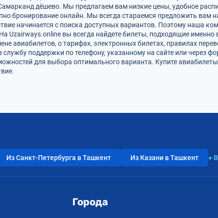
Самарканд дёшево. Мы предлагаем вам низкие цены, удобное расп
упно бронирование онлайн. Мы всегда стараемся предложить вам 
твие начинается с поиска доступных вариантов. Поэтому наша ко
На Uzairways.online вы всегда найдете билеты, подходящие именно
ене авиабилетов, о тарифах, электронных билетах, правилах пере
в службу поддержки по телефону, указанному на сайте или через ф
можностей для выбора оптимального варианта. Купите авиабилеты
вие.
Из Санкт-Петербурга в Ташкент
Из Казани в Ташкент
+ 
Города