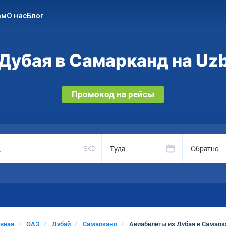
ам
О нас
Блог
Дубая в Самарканд на Uzb
Промокод на рейсы
Туда
Обратно
SKD
авная
ОАЭ
Дубай
Самарканд
Авиабилеты из Дубая в Самарк