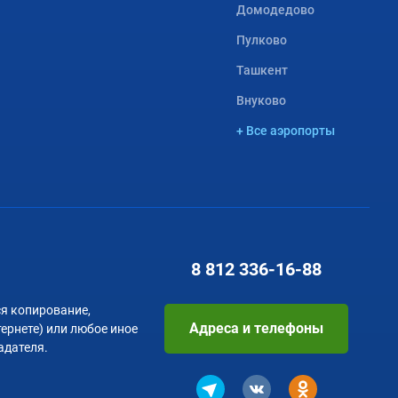
Домодедово
Пулково
Ташкент
Внуково
+ Все аэропорты
8 812
336-16-88
я копирование,
Адреса и телефоны
тернете) или любое иное
адателя.