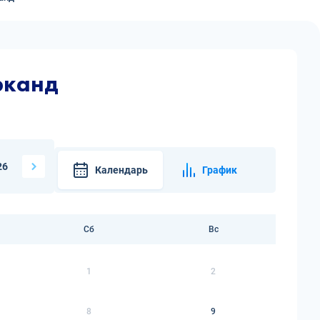
рканд
26
Календарь
График
Сб
Вс
1
2
8
9