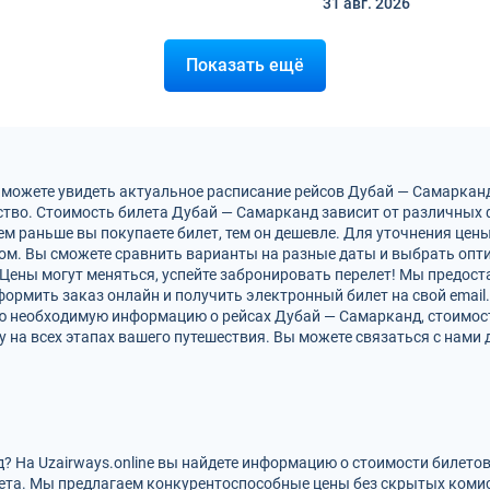
31 авг.
2026
Показать ещё
 можете увидеть актуальное расписание рейсов Дубай — Самаркан
тво. Стоимость билета Дубай — Самарканд зависит от различных ф
м раньше вы покупаете билет, тем он дешевле. Для уточнения цен
м. Вы сможете сравнить варианты на разные даты и выбрать опт
Цены могут меняться, успейте забронировать перелет! Мы предос
ормить заказ онлайн и получить электронный билет на свой email.
сю необходимую информацию о рейсах Дубай — Самарканд, стоимост
на всех этапах вашего путешествия. Вы можете связаться с нами 
? На Uzairways.online вы найдете информацию о стоимости билето
ета. Мы предлагаем конкурентоспособные цены без скрытых комис