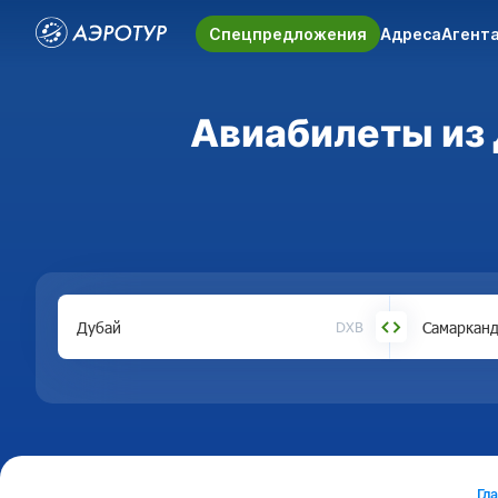
Спецпредложения
Адреса
Агент
Авиабилеты из 
DXB
Гл