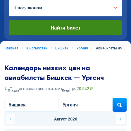
1 пас, эконом
Найти билет
Главная
Кыргызстан
Бишкек
Ургенч
Авиабилеты из Бишкека в Ургенч
Календарь низких цен на
авиабилеты Бишкек — Ургенч
Самая низкая цена в этом месяце:
20 542 ₽
Откуда
Куда
Август 2026