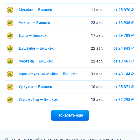
Мумбаи — Бишкек
11 авг.
от 25 870 ₽
Чикаго — Бишкек
23 авг.
от 93 936 ₽
Дели — Бишкек
17 авг.
от 29 709 ₽
Душанбе — Бишкек
22 авг.
от 24 843 ₽
Фергана — Бишкек
22 авг.
от 19 461 ₽
Франкфурт-на-Майне — Бишкек
31 авг.
от 43 144 ₽
Иркутск — Бишкек
10 авг.
от 35 871 ₽
Исламабад — Бишкек
18 авг.
от 32 298 ₽
Показать ещё
Для вашего удобства на нашем сайте вы можете увидеть