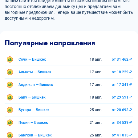
нашем сайте вы найдете билеты по самым низким ценам. Мы
постоянно отслеживаем динамику цен и предлагаем вам
выгодные предложения. Теперь ваше путешествие может быть
доступным и недорогим.
Популярные направления
Сочи — Бишкек
18 авг.
от 31 462 ₽
Алматы — Бишкек
17 авг.
от 18 229 ₽
Андижан — Бишкек
17 авг.
от 17 341 ₽
Баку — Бишкек
18 авг.
от 29 591 ₽
Бухара — Бишкек
25 авг.
от 20 693 ₽
Пекин — Бишкек
21 авг.
от 34 539 ₽
Бангкок — Бишкек
25 авг.
от 41 015 ₽