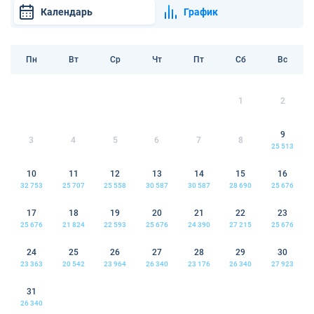
Календарь
График
Пн
Вт
Ср
Чт
Пт
Сб
Вс
1
2
9
3
4
5
6
7
8
25 513
10
11
12
13
14
15
16
32 753
25 707
25 558
30 587
30 587
28 690
25 676
17
18
19
20
21
22
23
25 676
21 824
22 593
25 676
24 390
27 215
25 676
24
25
26
27
28
29
30
23 363
20 542
23 964
26 340
23 176
26 340
27 923
31
26 340