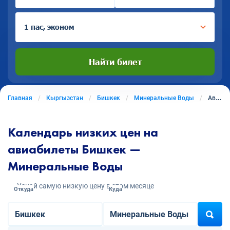
1 пас, эконом
Найти билет
Главная
Кыргызстан
Бишкек
Минеральные Воды
Авиабилеты из Бишкека в Минеральные Воды
Календарь низких цен на
авиабилеты Бишкек —
Минеральные Воды
Узнай самую низкую цену в этом месяце
Откуда
Куда