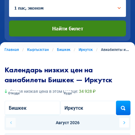
1 пас, эконом
Найти билет
Главная
Кыргызстан
Бишкек
Иркутск
Авиабилеты из Бишкека в Иркутск
Календарь низких цен на
авиабилеты Бишкек — Иркутск
Самая низкая цена в этом месяце:
34 928 ₽
Откуда
Куда
Август 2026