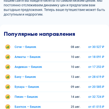
нашем сайте вы найдете билеты по самым низким ценам. Мы
постоянно отслеживаем динамику цен и предлагаем вам
выгодные предложения. Теперь ваше путешествие может быть
доступным и недорогим.
Популярные направления
Сочи — Бишкек
08 авг.
от 30 527 ₽
Алматы — Бишкек
10 авг.
от 18 091 ₽
Андижан — Бишкек
10 авг.
от 17 253 ₽
Баку — Бишкек
13 авг.
от 28 619 ₽
Бухара — Бишкек
09 авг.
от 20 585 ₽
Пекин — Бишкек
14 авг.
от 32 724 ₽
Бангкок — Бишкек
25 авг.
от 41 015 ₽