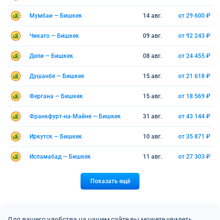
Мумбаи — Бишкек
14 авг.
от 29 600 ₽
Чикаго — Бишкек
09 авг.
от 92 243 ₽
Дели — Бишкек
08 авг.
от 24 455 ₽
Душанбе — Бишкек
15 авг.
от 21 618 ₽
Фергана — Бишкек
15 авг.
от 18 569 ₽
Франкфурт-на-Майне — Бишкек
31 авг.
от 43 144 ₽
Иркутск — Бишкек
10 авг.
от 35 871 ₽
Исламабад — Бишкек
11 авг.
от 27 303 ₽
Показать ещё
Для вашего удобства на нашем сайте вы можете увидеть