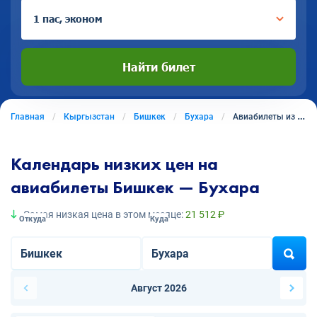
1 пас, эконом
Найти билет
Главная
Кыргызстан
Бишкек
Бухара
Авиабилеты из Бишкека в Бухару
Календарь низких цен на
авиабилеты Бишкек — Бухара
Самая низкая цена в этом месяце:
21 512 ₽
Откуда
Куда
Август 2026