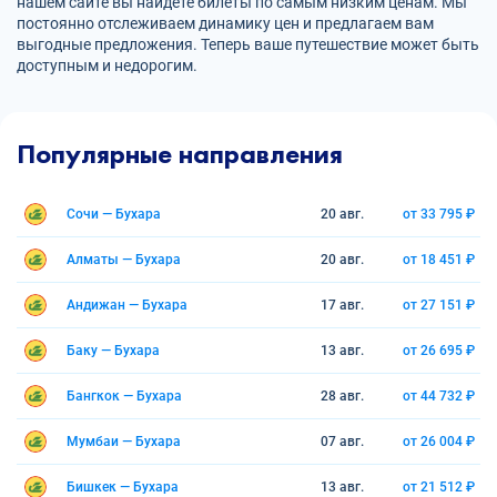
нашем сайте вы найдете билеты по самым низким ценам. Мы
постоянно отслеживаем динамику цен и предлагаем вам
выгодные предложения. Теперь ваше путешествие может быть
доступным и недорогим.
Популярные направления
Сочи — Бухара
20 авг.
от 33 795 ₽
Алматы — Бухара
20 авг.
от 18 451 ₽
Андижан — Бухара
17 авг.
от 27 151 ₽
Баку — Бухара
13 авг.
от 26 695 ₽
Бангкок — Бухара
28 авг.
от 44 732 ₽
Мумбаи — Бухара
07 авг.
от 26 004 ₽
Бишкек — Бухара
13 авг.
от 21 512 ₽