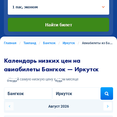
1 пас, эконом
Найти билет
Главная
Таиланд
Бангкок
Иркутск
Авиабилеты из Бангкока в Иркутск
Календарь низких цен на
авиабилеты Бангкок — Иркутск
Узнай самую низкую цену в этом месяце
Откуда
Куда
Август 2026