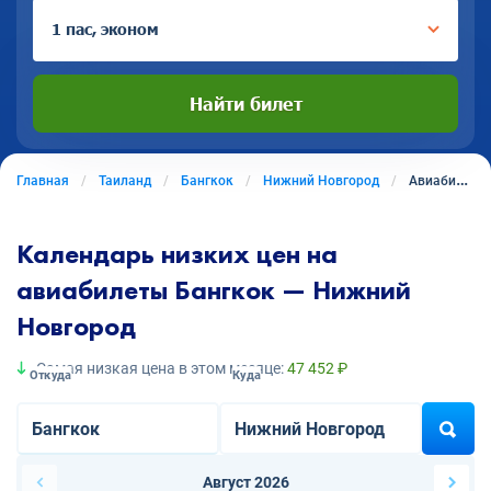
1 пас, эконом
Найти билет
Главная
Таиланд
Бангкок
Нижний Новгород
Авиабилеты из Бангкока в Нижний Новгород
Календарь низких цен на
авиабилеты Бангкок — Нижний
Новгород
Самая низкая цена в этом месяце:
47 452 ₽
Откуда
Куда
Август 2026