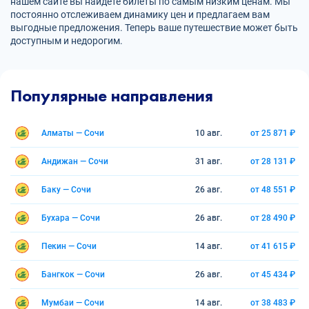
нашем сайте вы найдете билеты по самым низким ценам. Мы
постоянно отслеживаем динамику цен и предлагаем вам
выгодные предложения. Теперь ваше путешествие может быть
доступным и недорогим.
Популярные направления
Алматы — Сочи
10 авг.
от 25 871 ₽
Андижан — Сочи
31 авг.
от 28 131 ₽
Баку — Сочи
26 авг.
от 48 551 ₽
Бухара — Сочи
26 авг.
от 28 490 ₽
Пекин — Сочи
14 авг.
от 41 615 ₽
Бангкок — Сочи
26 авг.
от 45 434 ₽
Мумбаи — Сочи
14 авг.
от 38 483 ₽