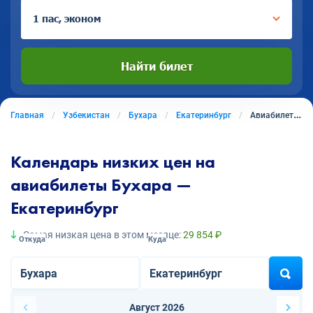
1 пас, эконом
Найти билет
Главная
Узбекистан
Бухара
Екатеринбург
Авиабилеты из Бухары в Екатеринбург
Календарь низких цен на
авиабилеты Бухара —
Екатеринбург
Самая низкая цена в этом месяце:
29 854 ₽
Откуда
Куда
Август 2026