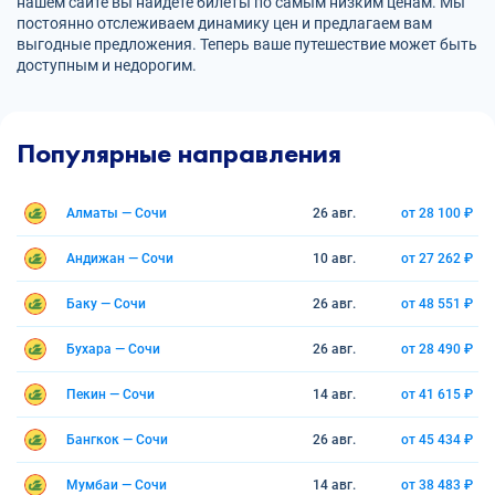
нашем сайте вы найдете билеты по самым низким ценам. Мы
постоянно отслеживаем динамику цен и предлагаем вам
выгодные предложения. Теперь ваше путешествие может быть
доступным и недорогим.
Популярные направления
Алматы — Сочи
26 авг.
от 28 100 ₽
Андижан — Сочи
10 авг.
от 27 262 ₽
Баку — Сочи
26 авг.
от 48 551 ₽
Бухара — Сочи
26 авг.
от 28 490 ₽
Пекин — Сочи
14 авг.
от 41 615 ₽
Бангкок — Сочи
26 авг.
от 45 434 ₽
Мумбаи — Сочи
14 авг.
от 38 483 ₽