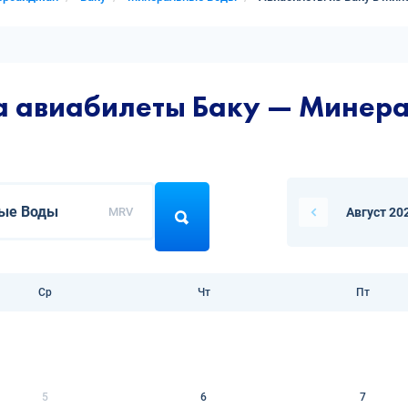
на авиабилеты Баку — Минер
MRV
Август 20
Ср
Чт
Пт
5
6
7