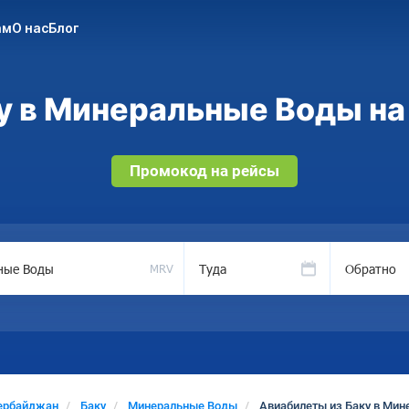
ам
О нас
Блог
у в Минеральные Воды на 
Промокод на рейсы
Туда
Обратно
MRV
ербайджан
Баку
Минеральные Воды
Авиабилеты из Баку в Ми