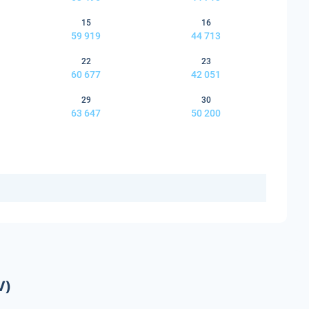
15
16
59 919
44 713
22
23
60 677
42 051
29
30
63 647
50 200
V)