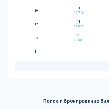
11
10
44 713
18
17
42 051
25
24
42 051
31
Поиск и бронирование би