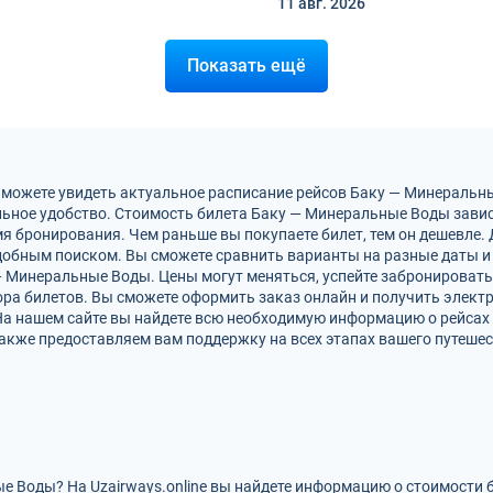
11 авг.
2026
Показать ещё
ы можете увидеть актуальное расписание рейсов Баку — Минеральн
ьное удобство. Стоимость билета Баку — Минеральные Воды завис
мя бронирования. Чем раньше вы покупаете билет, тем он дешевле.
обным поиском. Вы сможете сравнить варианты на разные даты и
— Минеральные Воды. Цены могут меняться, успейте забронироват
ра билетов. Вы сможете оформить заказ онлайн и получить электро
 На нашем сайте вы найдете всю необходимую информацию о рейса
акже предоставляем вам поддержку на всех этапах вашего путешес
е Воды? На Uzairways.online вы найдете информацию о стоимости 