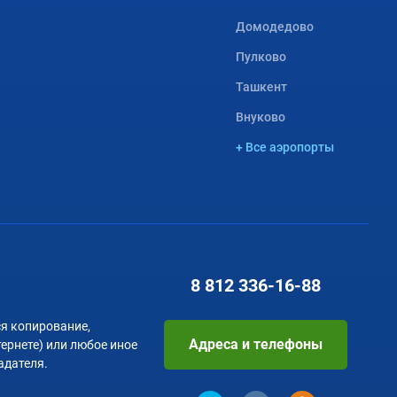
Домодедово
Пулково
Ташкент
Внуково
+ Все аэропорты
8 812
336-16-88
я копирование,
Адреса и телефоны
тернете) или любое иное
адателя.