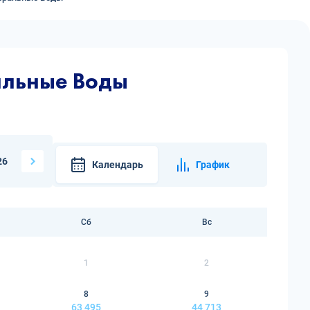
альные Воды
26
Календарь
График
Сб
Вс
1
2
8
9
63 495
44 713