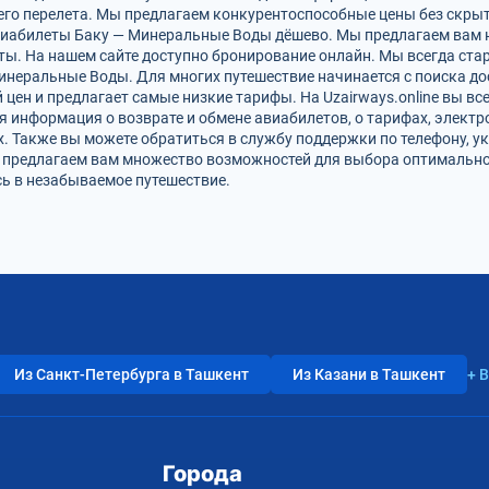
го перелета. Мы предлагаем конкурентоспособные цены без скрыт
виабилеты Баку — Минеральные Воды дёшево. Мы предлагаем вам н
ты. На нашем сайте доступно бронирование онлайн. Мы всегда ста
инеральные Воды. Для многих путешествие начинается с поиска д
цен и предлагает самые низкие тарифы. На Uzairways.online вы вс
я информация о возврате и обмене авиабилетов, о тарифах, электр
. Также вы можете обратиться в службу поддержки по телефону, ук
и предлагаем вам множество возможностей для выбора оптимально
ь в незабываемое путешествие.
Из Санкт-Петербурга в Ташкент
Из Казани в Ташкент
+ 
Города