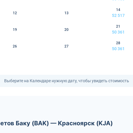
14
12
13
52 517
21
19
20
50 361
28
26
27
50 361
Выберите на Календаре нужную дату, чтобы увидеть стоимость
етов Баку (BAK) — Красноярск (KJA)