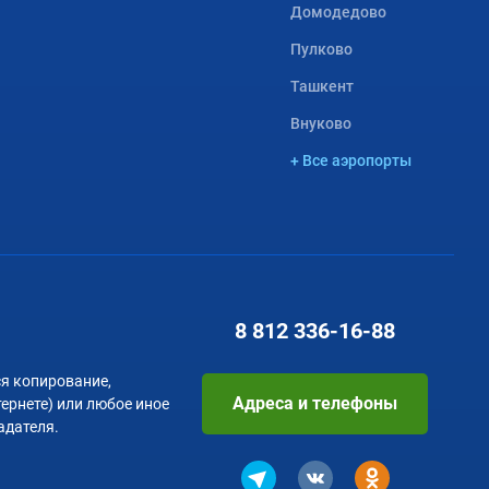
Домодедово
Пулково
Ташкент
Внуково
+ Все аэропорты
8 812
336-16-88
я копирование,
Адреса и телефоны
тернете) или любое иное
адателя.