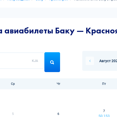
а авиабилеты Баку — Красно
KJA
Август 20
Ср
Чт
Пт
7
5
6
50 153