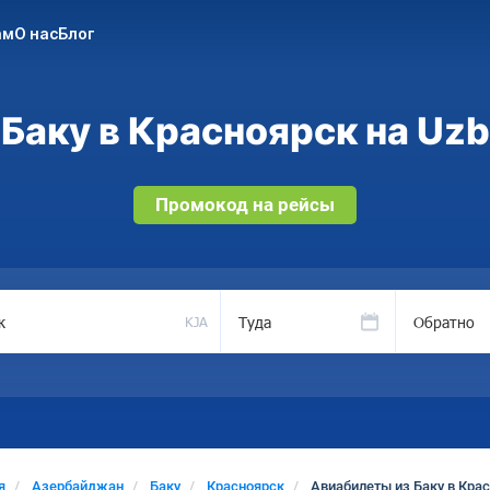
ам
О нас
Блог
Баку в Красноярск на Uzb
Промокод на рейсы
Туда
Обратно
KJA
я
Азербайджан
Баку
Красноярск
Авиабилеты из Баку в Кра