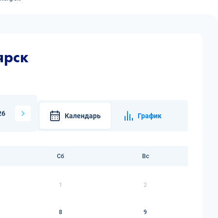
ярск
26
Календарь
График
Сб
Вс
1
2
8
9