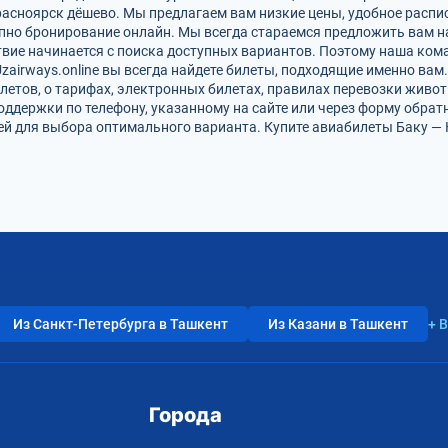
расноярск дёшево. Мы предлагаем вам низкие цены, удобное распи
упно бронирование онлайн. Мы всегда стараемся предложить вам 
твие начинается с поиска доступных вариантов. Поэтому наша ком
zairways.online вы всегда найдете билеты, подходящие именно вам
летов, о тарифах, электронных билетах, правилах перевозки живот
оддержки по телефону, указанному на сайте или через форму обрат
 для выбора оптимального варианта. Купите авиабилеты Баку — К
Из Санкт-Петербурга в Ташкент
Из Казани в Ташкент
+ 
Города