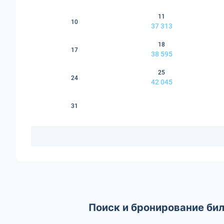
11
10
37 313
18
17
38 595
25
24
42 045
31
Поиск и бронирование бил