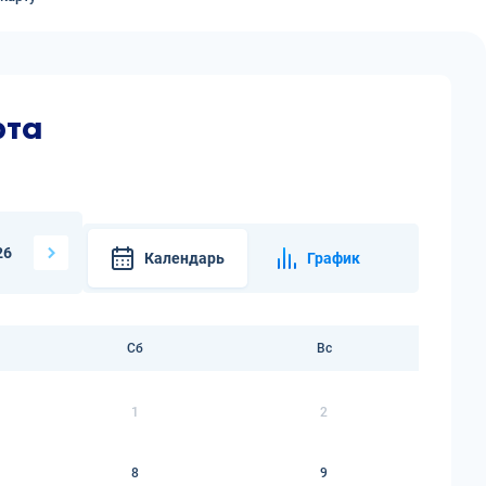
рта
26
Календарь
График
Сб
Вс
1
2
8
9