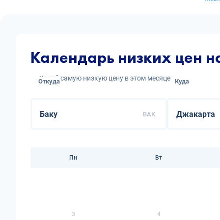
Календарь низких цен н
Узнай самую низкую цену в этом месяце
Откуда
Куда
BAK
Пн
Вт
3
4