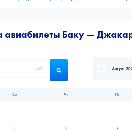
а авиабилеты Баку — Джака
JKT
Август 20
Ср
Чт
Пт
5
6
7