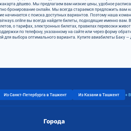
жакарта дёшево. Мы предлагаем вам низкие цены, удобное распис
упно бронирование онлайн. Мы всегда стараемся предложить вам 
ие начинается с поиска доступных вариантов. Поэтому наша коман
airways.online вы всегда найдете билеты, подходящие именно вам.
летов, о тарифах, электронных билетах, правилах перевозки живот
оддержки по телефону, указанному на сайте или через форму обрат
 для выбора оптимального варианта. Купите авиабилеты Баку — Д
Из Санкт-Петербурга в Ташкент
Из Казани в Ташкент
+ 
Города