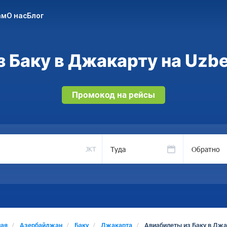
ам
О нас
Блог
 Баку в Джакарту на Uzbe
Промокод на рейсы
Туда
Обратно
JKT
ная
Азербайджан
Баку
Джакарта
Авиабилеты из Баку в Джа