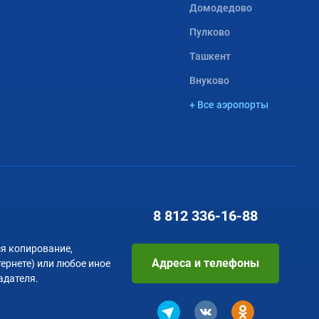
Домодедово
Пулково
Ташкент
Внуково
+ Все аэропорты
8 812
336-16-88
я копирование,
Адреса и телефоны
тернете) или любое иное
адателя.