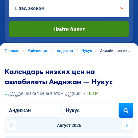
1 пас, эконом
Найти билет
Главная
Узбекистан
Андижан
Нукус
Авиабилеты из Андижана в Нукус
Календарь низких цен на
авиабилеты Андижан — Нукус
Самая низкая цена в этом месяце:
17 103 ₽
Откуда
Куда
Август 2026